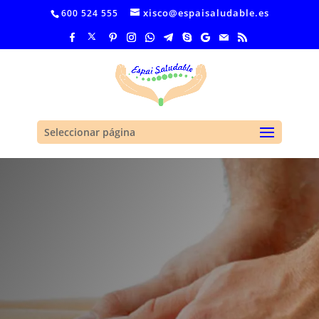
xisco@espaisaludable.es
600 524 555
Seleccionar página
Saludable